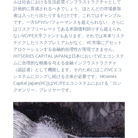
ルは社会における生活必需インフラストラクチャとして
計画的に育成されるべきでしょう。ほとんどの市場参加
者は入ったり出たりするだけです。これではギャンブル
です。一方SPYのパフォーマンスを超えられない、さらに
はリスクフリーレートである米国債利回りすら超えられ
ないVC/PE大手ファンドもあります。それでは本来リスク
テイクしたリスクプレミアムがなく、VC市場にアセット
アロケーションする金融的合理性が実現できません。
HITSERIES CAPITAL JAPANは日本においてVCエコシステ
ムに合理的な根拠を与える金融インフラストラクチャ
（認証者）として機能します。そのためにはこのVCエコ
システムにロングし続ける主体が必要です。Hitseries
Capital Japan(HCJ)はVC/PEエコシステムにおける「ロン
グオンリー」プレイヤーです。