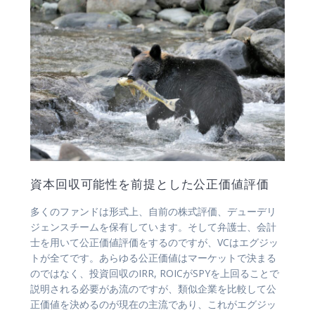
資本回収可能性を前提とした公正価値評価
多くのファンドは形式上、自前の株式評価、デューデリ
ジェンスチームを保有しています。そして弁護士、会計
士を用いて公正価値評価をするのですが、VCはエグジッ
トが全てです。あらゆる公正価値はマーケットで決まる
のではなく、投資回収のIRR, ROICがSPYを上回ることで
説明される必要があ流のですが、類似企業を比較して公
正価値を決めるのが現在の主流であり、これがエグジッ