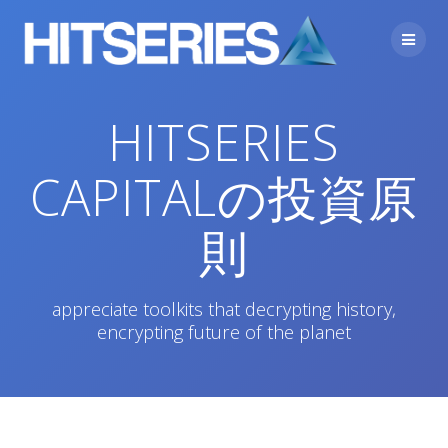
Skip
to
content
HITSERIES
CAPITALの投資原
則
appreciate toolkits that decrypting history,
encrypting future of the planet