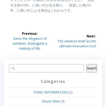
する前の5年」に強いVCが生き残り、「投資した後の5
年」に強いVCによる淘汰はこれからです。
Post
Previous:
Next:
Previous
Savor the elegance of
navigation
Next
The universe itself as the
post:
numbers. Distinguish a
post:
ultimate innovation tool
melody of life.
Search
Categories
FUND INFORMATION
(2)
House View
(4)